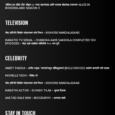
‘अ‍ॅलिस इन बॉर्डर लँड’ सीझन ३: नव्या रहस्यांसह आणि थरारक खेळांसह परतणार!-ALICE IN
BORDERLAND SEASON 3
TELEVISION
जेष्ठ अभिनेते किशोर नांदलस्कर यांचं निधन – KISHORE NANDALASKAR
MARATHI TV SERIAL – CHANDRA AAHE SAKSHILA COMPLETED 100
EPISODES – चंद्र आहे साक्षीला मालिकेचे १०० भाग पुर्ण.
CELEBRITY
ANEET PADDA – अनीत पड्डा: ‘सय्यारा’मधून बॉलिवूडमध्ये (BOLLYWOOD) पदार्पण करणारी नवी तारका
MICHELLE YEOH – मिशेल यो
जेष्ठ अभिनेते किशोर नांदलस्कर यांचं निधन – KISHORE NANDALASKAR
MARATHI ACTOR – SUYASH TILAK – सुयश टिळक
AASTAD KALE WIKI – BIOGRAPHY – आस्ताद काळे
STAY IN TOUCH