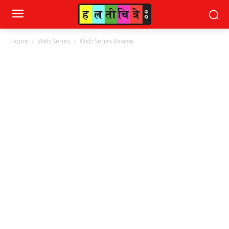
Home
Web Series
Web Series Review