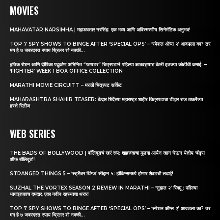
MOVIES
MAHAVATAR NARSIMHA | महाअवतार नरसिंह: एक भव्य आणि अविस्मरणीय सिनेमॅटिक अनुभव!
TOP 7 SPY SHOWS TO BINGE AFTER ‘SPECIAL OPS’ – ‘स्पेशल ऑप्स २’ आवडला का? तर
मग हे ७ जबरदस्त स्पाय थ्रिलर शो नक्की...
हृतिक रोशन आणि दीपिका पदुकोण अभिनित “फायटर” चित्रपटाने पहिल्या आठवड्याड केली इतक्या कोटींची कमाई. –
‘FIGHTER’ WEEK 1 BOX OFFICE COLLECTION
MARATHI MOVIE CIRCUITT – मराठी चित्रपट सर्किट
MAHARASHTRA SHAHIR TEASER: केदार शिंदेंच्या महाराष्ट्र शाहीर चित्रपटाचा टीझर राज ठाकरेंच्या
हस्ते रिलीज
WEB SERIES
THE BADS OF BOLLYWOOD | बॉलिवूडचं खरं रूप: शाहरुखचा मुलगा आर्यन खान घेऊन येतोय ‘बॅड्स
ऑफ बॉलिवूड’!
STRANGER THINGS 5 – ‘स्ट्रेंजर थिंग्ज’ सीझन ५: हॉकिन्समध्ये होणार शेवटची लढाई!
SUZHAL THE VORTEX SEASON 2 REVIEW IN MARATHI – ‘सुझल २’ रिव्ह्यू : पहिल्या
भागाइतकाच दमदार, एका नवीन रहस्याचा थरार!
TOP 7 SPY SHOWS TO BINGE AFTER ‘SPECIAL OPS’ – ‘स्पेशल ऑप्स २’ आवडला का? तर
मग हे ७ जबरदस्त स्पाय थ्रिलर शो नक्की...