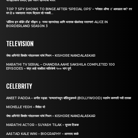
भागाइतकाच दमदार, एका नवीन रहस्याचा थरार!
TOP 7 SPY SHOWS TO BINGE AFTER ‘SPECIAL OPS’ – ‘स्पेशल ऑप्स २’ आवडला का? तर
मग हे ७ जबरदस्त स्पाय थ्रिलर शो नक्की...
‘अ‍ॅलिस इन बॉर्डर लँड’ सीझन ३: नव्या रहस्यांसह आणि थरारक खेळांसह परतणार!-ALICE IN
BORDERLAND SEASON 3
TELEVISION
जेष्ठ अभिनेते किशोर नांदलस्कर यांचं निधन – KISHORE NANDALASKAR
MARATHI TV SERIAL – CHANDRA AAHE SAKSHILA COMPLETED 100
EPISODES – चंद्र आहे साक्षीला मालिकेचे १०० भाग पुर्ण.
CELEBRITY
ANEET PADDA – अनीत पड्डा: ‘सय्यारा’मधून बॉलिवूडमध्ये (BOLLYWOOD) पदार्पण करणारी नवी तारका
MICHELLE YEOH – मिशेल यो
जेष्ठ अभिनेते किशोर नांदलस्कर यांचं निधन – KISHORE NANDALASKAR
MARATHI ACTOR – SUYASH TILAK – सुयश टिळक
AASTAD KALE WIKI – BIOGRAPHY – आस्ताद काळे