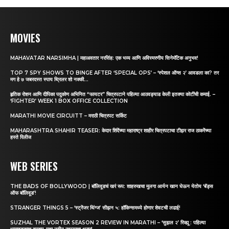
MOVIES
MAHAVATAR NARSIMHA | महाअवतार नरसिंह: एक भव्य आणि अविस्मरणीय सिनेमॅटिक अनुभव!
TOP 7 SPY SHOWS TO BINGE AFTER ‘SPECIAL OPS’ – ‘स्पेशल ऑप्स २’ आवडला का? तर
मग हे ७ जबरदस्त स्पाय थ्रिलर शो नक्की...
हृतिक रोशन आणि दीपिका पदुकोण अभिनित “फायटर” चित्रपटाने पहिल्या आठवड्याड केली इतक्या कोटींची कमाई. –
‘FIGHTER’ WEEK 1 BOX OFFICE COLLECTION
MARATHI MOVIE CIRCUITT – मराठी चित्रपट सर्किट
MAHARASHTRA SHAHIR TEASER: केदार शिंदेंच्या महाराष्ट्र शाहीर चित्रपटाचा टीझर राज ठाकरेंच्या
हस्ते रिलीज
WEB SERIES
THE BADS OF BOLLYWOOD | बॉलिवूडचं खरं रूप: शाहरुखचा मुलगा आर्यन खान घेऊन येतोय ‘बॅड्स
ऑफ बॉलिवूड’!
STRANGER THINGS 5 – ‘स्ट्रेंजर थिंग्ज’ सीझन ५: हॉकिन्समध्ये होणार शेवटची लढाई!
SUZHAL THE VORTEX SEASON 2 REVIEW IN MARATHI – ‘सुझल २’ रिव्ह्यू : पहिल्या