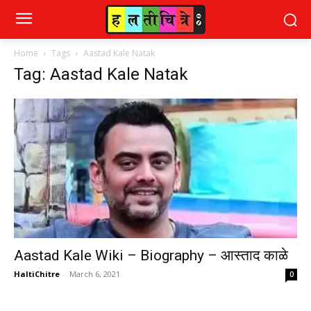
Home
Tags
Aastad Kale Natak
Tag: Aastad Kale Natak
Aastad Kale Wiki – Biography – आस्ताद काळे
HaltiChitre
-
March 6, 2021
0