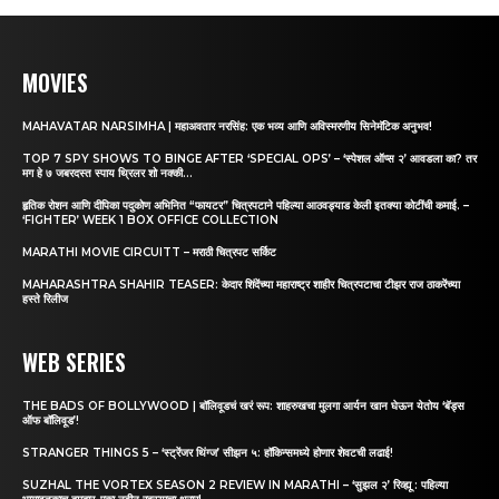
MOVIES
MAHAVATAR NARSIMHA | महाअवतार नरसिंह: एक भव्य आणि अविस्मरणीय सिनेमॅटिक अनुभव!
TOP 7 SPY SHOWS TO BINGE AFTER ‘SPECIAL OPS’ – ‘स्पेशल ऑप्स २’ आवडला का? तर
मग हे ७ जबरदस्त स्पाय थ्रिलर शो नक्की...
हृतिक रोशन आणि दीपिका पदुकोण अभिनित “फायटर” चित्रपटाने पहिल्या आठवड्याड केली इतक्या कोटींची कमाई. –
‘FIGHTER’ WEEK 1 BOX OFFICE COLLECTION
MARATHI MOVIE CIRCUITT – मराठी चित्रपट सर्किट
MAHARASHTRA SHAHIR TEASER: केदार शिंदेंच्या महाराष्ट्र शाहीर चित्रपटाचा टीझर राज ठाकरेंच्या
हस्ते रिलीज
WEB SERIES
THE BADS OF BOLLYWOOD | बॉलिवूडचं खरं रूप: शाहरुखचा मुलगा आर्यन खान घेऊन येतोय ‘बॅड्स
ऑफ बॉलिवूड’!
STRANGER THINGS 5 – ‘स्ट्रेंजर थिंग्ज’ सीझन ५: हॉकिन्समध्ये होणार शेवटची लढाई!
SUZHAL THE VORTEX SEASON 2 REVIEW IN MARATHI – ‘सुझल २’ रिव्ह्यू : पहिल्या