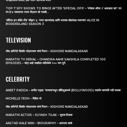
भागाइतकाच दमदार, एका नवीन रहस्याचा थरार!
TOP 7 SPY SHOWS TO BINGE AFTER ‘SPECIAL OPS’ – ‘स्पेशल ऑप्स २’ आवडला का? तर
मग हे ७ जबरदस्त स्पाय थ्रिलर शो नक्की...
‘अ‍ॅलिस इन बॉर्डर लँड’ सीझन ३: नव्या रहस्यांसह आणि थरारक खेळांसह परतणार!-ALICE IN
BORDERLAND SEASON 3
TELEVISION
जेष्ठ अभिनेते किशोर नांदलस्कर यांचं निधन – KISHORE NANDALASKAR
MARATHI TV SERIAL – CHANDRA AAHE SAKSHILA COMPLETED 100
EPISODES – चंद्र आहे साक्षीला मालिकेचे १०० भाग पुर्ण.
CELEBRITY
ANEET PADDA – अनीत पड्डा: ‘सय्यारा’मधून बॉलिवूडमध्ये (BOLLYWOOD) पदार्पण करणारी नवी तारका
MICHELLE YEOH – मिशेल यो
जेष्ठ अभिनेते किशोर नांदलस्कर यांचं निधन – KISHORE NANDALASKAR
MARATHI ACTOR – SUYASH TILAK – सुयश टिळक
AASTAD KALE WIKI – BIOGRAPHY – आस्ताद काळे