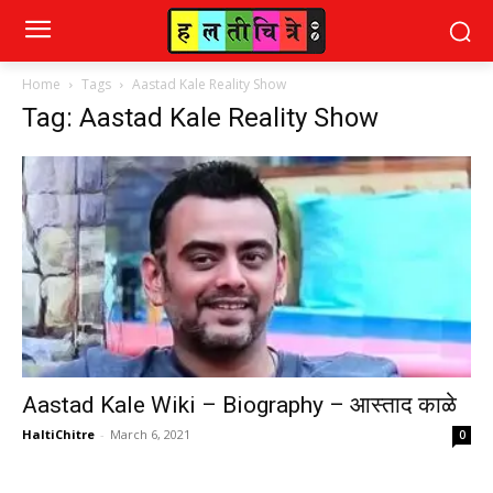
Home
Tags
Aastad Kale Reality Show
Tag: Aastad Kale Reality Show
Aastad Kale Wiki – Biography – आस्ताद काळे
HaltiChitre
-
March 6, 2021
0