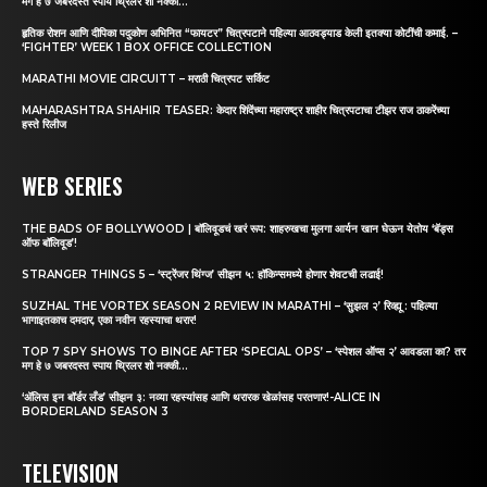
मग हे ७ जबरदस्त स्पाय थ्रिलर शो नक्की...
हृतिक रोशन आणि दीपिका पदुकोण अभिनित “फायटर” चित्रपटाने पहिल्या आठवड्याड केली इतक्या कोटींची कमाई. –
‘FIGHTER’ WEEK 1 BOX OFFICE COLLECTION
MARATHI MOVIE CIRCUITT – मराठी चित्रपट सर्किट
MAHARASHTRA SHAHIR TEASER: केदार शिंदेंच्या महाराष्ट्र शाहीर चित्रपटाचा टीझर राज ठाकरेंच्या
हस्ते रिलीज
WEB SERIES
THE BADS OF BOLLYWOOD | बॉलिवूडचं खरं रूप: शाहरुखचा मुलगा आर्यन खान घेऊन येतोय ‘बॅड्स
ऑफ बॉलिवूड’!
STRANGER THINGS 5 – ‘स्ट्रेंजर थिंग्ज’ सीझन ५: हॉकिन्समध्ये होणार शेवटची लढाई!
SUZHAL THE VORTEX SEASON 2 REVIEW IN MARATHI – ‘सुझल २’ रिव्ह्यू : पहिल्या
भागाइतकाच दमदार, एका नवीन रहस्याचा थरार!
TOP 7 SPY SHOWS TO BINGE AFTER ‘SPECIAL OPS’ – ‘स्पेशल ऑप्स २’ आवडला का? तर
मग हे ७ जबरदस्त स्पाय थ्रिलर शो नक्की...
‘अ‍ॅलिस इन बॉर्डर लँड’ सीझन ३: नव्या रहस्यांसह आणि थरारक खेळांसह परतणार!-ALICE IN
BORDERLAND SEASON 3
TELEVISION