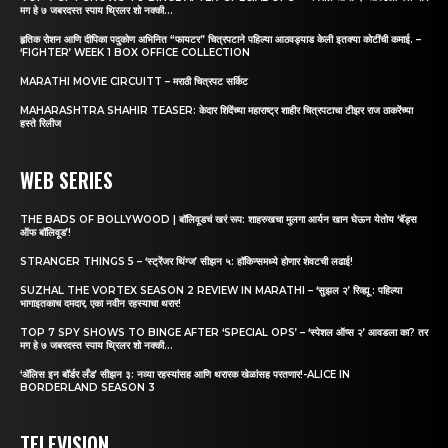
मग हे ७ जबरदस्त स्पाय थ्रिलर शो नक्की...
हृतिक रोशन आणि दीपिका पदुकोण अभिनित “फायटर” चित्रपटाने पहिल्या आठवड्याड केली इतक्या कोटींची कमाई. –
‘FIGHTER’ WEEK 1 BOX OFFICE COLLECTION
MARATHI MOVIE CIRCUITT – मराठी चित्रपट सर्किट
MAHARASHTRA SHAHIR TEASER: केदार शिंदेंच्या महाराष्ट्र शाहीर चित्रपटाचा टीझर राज ठाकरेंच्या
हस्ते रिलीज
WEB SERIES
THE BADS OF BOLLYWOOD | बॉलिवूडचं खरं रूप: शाहरुखचा मुलगा आर्यन खान घेऊन येतोय ‘बॅड्स
ऑफ बॉलिवूड’!
STRANGER THINGS 5 – ‘स्ट्रेंजर थिंग्ज’ सीझन ५: हॉकिन्समध्ये होणार शेवटची लढाई!
SUZHAL THE VORTEX SEASON 2 REVIEW IN MARATHI – ‘सुझल २’ रिव्ह्यू : पहिल्या
भागाइतकाच दमदार, एका नवीन रहस्याचा थरार!
TOP 7 SPY SHOWS TO BINGE AFTER ‘SPECIAL OPS’ – ‘स्पेशल ऑप्स २’ आवडला का? तर
मग हे ७ जबरदस्त स्पाय थ्रिलर शो नक्की...
‘अ‍ॅलिस इन बॉर्डर लँड’ सीझन ३: नव्या रहस्यांसह आणि थरारक खेळांसह परतणार!-ALICE IN
BORDERLAND SEASON 3
TELEVISION