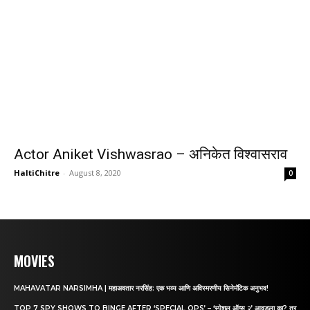
Actor Aniket Vishwasrao – अनिकेत विश्वासराव
HaltiChitre
-
August 8, 2020
0
MOVIES
MAHAVATAR NARSIMHA | महाअवतार नरसिंह: एक भव्य आणि अविस्मरणीय सिनेमॅटिक अनुभव!
TOP 7 SPY SHOWS TO BINGE AFTER ‘SPECIAL OPS’ – ‘स्पेशल ऑप्स २’ आवडला का? तर