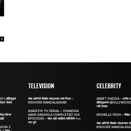
0
TELEVISION
CELEBRITY
 बॉलिवूडचं
जेष्ठ अभिनेते किशोर नांदलस्कर यांचं निधन –
ANEET PADDA – अनीत पड्डा:
 घेऊन येतोय
KISHORE NANDALASKAR
बॉलिवूडमध्ये (BOLLYWOOD) 
नवी तारका
MARATHI TV SERIAL – CHANDRA
र थिंग्ज’
AAHE SAKSHILA COMPLETED 100
MICHELLE YEOH – मिशेल 
ढाई!
EPISODES – चंद्र आहे साक्षीला मालिकेचे १००
भाग पुर्ण.
जेष्ठ अभिनेते किशोर नांदलस्कर य
ASON 2
KISHORE NANDALAS
िव्ह्यू :