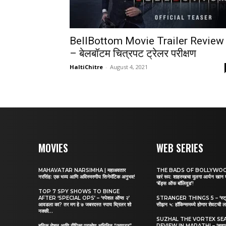
BellBottom Movie Trailer Review
– बेलबॉटम चित्रपट ट्रेलर परीक्षण
HaltiChitre
-
August 4, 2021
MOVIES
WEB SERIES
MAHAVATAR NARSIMHA | महाअवतार
THE BADS OF BOLLYWOOD |
नरसिंह: एक भव्य आणि अविस्मरणीय सिनेमॅटिक अनुभव!
खरं रूप: शाहरुखचा मुलगा आर्यन खान
‘बॅड्स ऑफ बॉलिवूड’!
TOP 7 SPY SHOWS TO BINGE
AFTER ‘SPECIAL OPS’ – ‘स्पेशल ऑप्स २’
STRANGER THINGS 5 – ‘स्ट्रेंज
आवडला का? तर मग हे ७ जबरदस्त स्पाय थ्रिलर शो
सीझन ५: हॉकिन्समध्ये होणार शेवटची ल
नक्की...
SUZHAL THE VORTEX SE
हृतिक रोशन आणि दीपिका पदुकोण अभिनित “फायटर”
REVIEW IN MARATHI – ‘सुझल २’ र