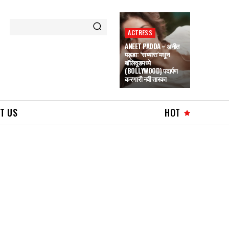
ACTRESS
ANEET PADDA – अनीत
पड्डा: ‘सय्यारा’मधून
बॉलिवूडमध्ये
(BOLLYWOOD) पदार्पण
करणारी नवी तारका
T US
HOT