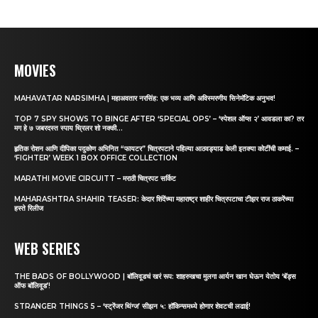
MOVIES
MAHAVATAR NARSIMHA | महाअवतार नरसिंह: एक भव्य आणि अविस्मरणीय सिनेमॅटिक अनुभव!
TOP 7 SPY SHOWS TO BINGE AFTER ‘SPECIAL OPS’ – ‘स्पेशल ऑप्स २’ आवडला का? तर
मग हे ७ जबरदस्त स्पाय थ्रिलर शो नक्की...
हृतिक रोशन आणि दीपिका पदुकोण अभिनित “फायटर” चित्रपटाने पहिल्या आठवड्याड केली इतक्या कोटींची कमाई. –
‘FIGHTER’ WEEK 1 BOX OFFICE COLLECTION
MARATHI MOVIE CIRCUITT – मराठी चित्रपट सर्किट
MAHARASHTRA SHAHIR TEASER: केदार शिंदेंच्या महाराष्ट्र शाहीर चित्रपटाचा टीझर राज ठाकरेंच्या
हस्ते रिलीज
WEB SERIES
THE BADS OF BOLLYWOOD | बॉलिवूडचं खरं रूप: शाहरुखचा मुलगा आर्यन खान घेऊन येतोय ‘बॅड्स
ऑफ बॉलिवूड’!
STRANGER THINGS 5 – ‘स्ट्रेंजर थिंग्ज’ सीझन ५: हॉकिन्समध्ये होणार शेवटची लढाई!