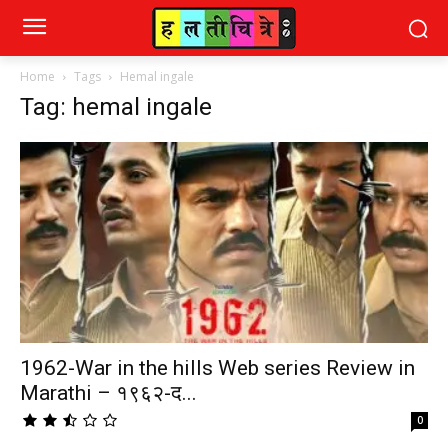
Home
Tags
Hemal ingale
Tag: hemal ingale
1962-War in the hills Web series Review in
Marathi – १९६२-द...
0