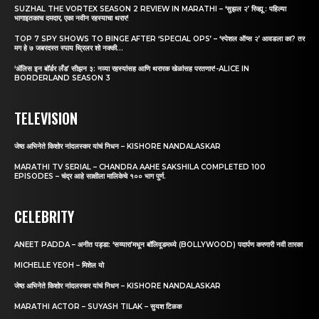
SUZHAL THE VORTEX SEASON 2 REVIEW IN MARATHI – ‘सुझल २’ रिव्ह्यू : पहिल्या
भागाइतकाच दमदार, एका नवीन रहस्याचा थरार!
TOP 7 SPY SHOWS TO BINGE AFTER ‘SPECIAL OPS’ – ‘स्पेशल ऑप्स २’ आवडला का? तर
मग हे ७ जबरदस्त स्पाय थ्रिलर शो नक्की...
‘अ‍ॅलिस इन बॉर्डर लँड’ सीझन ३: नव्या रहस्यांसह आणि थरारक खेळांसह परतणार!-ALICE IN
BORDERLAND SEASON 3
TELEVISION
जेष्ठ अभिनेते किशोर नांदलस्कर यांचं निधन – KISHORE NANDALASKAR
MARATHI TV SERIAL – CHANDRA AAHE SAKSHILA COMPLETED 100
EPISODES – चंद्र आहे साक्षीला मालिकेचे १०० भाग पुर्ण.
CELEBRITY
ANEET PADDA – अनीत पड्डा: ‘सय्यारा’मधून बॉलिवूडमध्ये (BOLLYWOOD) पदार्पण करणारी नवी तारका
MICHELLE YEOH – मिशेल यो
जेष्ठ अभिनेते किशोर नांदलस्कर यांचं निधन – KISHORE NANDALASKAR
MARATHI ACTOR – SUYASH TILAK – सुयश टिळक