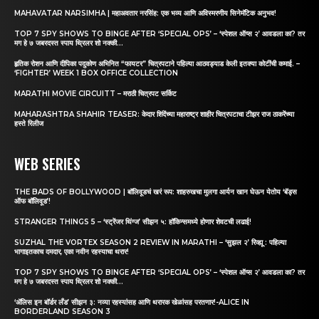
MAHAVATAR NARSIMHA | महाअवतार नरसिंह: एक भव्य आणि अविस्मरणीय सिनेमॅटिक अनुभव!
TOP 7 SPY SHOWS TO BINGE AFTER ‘SPECIAL OPS’ – ‘स्पेशल ऑप्स २’ आवडला का? तर
मग हे ७ जबरदस्त स्पाय थ्रिलर शो नक्की...
हृतिक रोशन आणि दीपिका पदुकोण अभिनित “फायटर” चित्रपटाने पहिल्या आठवड्याड केली इतक्या कोटींची कमाई. –
‘FIGHTER’ WEEK 1 BOX OFFICE COLLECTION
MARATHI MOVIE CIRCUITT – मराठी चित्रपट सर्किट
MAHARASHTRA SHAHIR TEASER: केदार शिंदेंच्या महाराष्ट्र शाहीर चित्रपटाचा टीझर राज ठाकरेंच्या
हस्ते रिलीज
WEB SERIES
THE BADS OF BOLLYWOOD | बॉलिवूडचं खरं रूप: शाहरुखचा मुलगा आर्यन खान घेऊन येतोय ‘बॅड्स
ऑफ बॉलिवूड’!
STRANGER THINGS 5 – ‘स्ट्रेंजर थिंग्ज’ सीझन ५: हॉकिन्समध्ये होणार शेवटची लढाई!
SUZHAL THE VORTEX SEASON 2 REVIEW IN MARATHI – ‘सुझल २’ रिव्ह्यू : पहिल्या
भागाइतकाच दमदार, एका नवीन रहस्याचा थरार!
TOP 7 SPY SHOWS TO BINGE AFTER ‘SPECIAL OPS’ – ‘स्पेशल ऑप्स २’ आवडला का? तर
मग हे ७ जबरदस्त स्पाय थ्रिलर शो नक्की...
‘अ‍ॅलिस इन बॉर्डर लँड’ सीझन ३: नव्या रहस्यांसह आणि थरारक खेळांसह परतणार!-ALICE IN
BORDERLAND SEASON 3