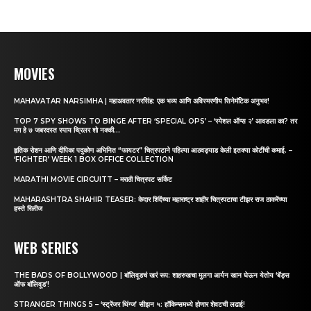
MOVIES
MAHAVATAR NARSIMHA | महाअवतार नरसिंह: एक भव्य आणि अविस्मरणीय सिनेमॅटिक अनुभव!
TOP 7 SPY SHOWS TO BINGE AFTER ‘SPECIAL OPS’ – ‘स्पेशल ऑप्स २’ आवडला का? तर
मग हे ७ जबरदस्त स्पाय थ्रिलर शो नक्की...
हृतिक रोशन आणि दीपिका पदुकोण अभिनित “फायटर” चित्रपटाने पहिल्या आठवड्याड केली इतक्या कोटींची कमाई. –
‘FIGHTER’ WEEK 1 BOX OFFICE COLLECTION
MARATHI MOVIE CIRCUITT – मराठी चित्रपट सर्किट
MAHARASHTRA SHAHIR TEASER: केदार शिंदेंच्या महाराष्ट्र शाहीर चित्रपटाचा टीझर राज ठाकरेंच्या
हस्ते रिलीज
WEB SERIES
THE BADS OF BOLLYWOOD | बॉलिवूडचं खरं रूप: शाहरुखचा मुलगा आर्यन खान घेऊन येतोय ‘बॅड्स
ऑफ बॉलिवूड’!
STRANGER THINGS 5 – ‘स्ट्रेंजर थिंग्ज’ सीझन ५: हॉकिन्समध्ये होणार शेवटची लढाई!