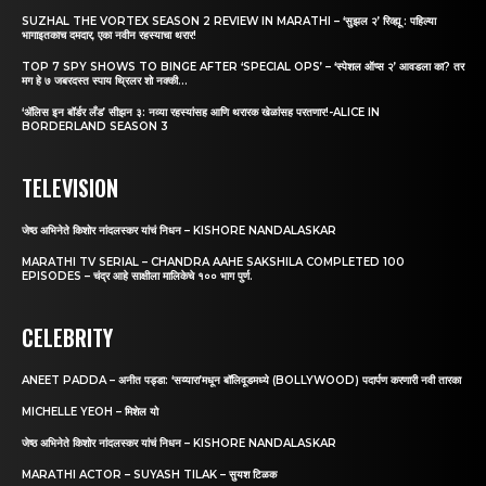
SUZHAL THE VORTEX SEASON 2 REVIEW IN MARATHI – ‘सुझल २’ रिव्ह्यू : पहिल्या
भागाइतकाच दमदार, एका नवीन रहस्याचा थरार!
TOP 7 SPY SHOWS TO BINGE AFTER ‘SPECIAL OPS’ – ‘स्पेशल ऑप्स २’ आवडला का? तर
मग हे ७ जबरदस्त स्पाय थ्रिलर शो नक्की...
‘अ‍ॅलिस इन बॉर्डर लँड’ सीझन ३: नव्या रहस्यांसह आणि थरारक खेळांसह परतणार!-ALICE IN
BORDERLAND SEASON 3
TELEVISION
जेष्ठ अभिनेते किशोर नांदलस्कर यांचं निधन – KISHORE NANDALASKAR
MARATHI TV SERIAL – CHANDRA AAHE SAKSHILA COMPLETED 100
EPISODES – चंद्र आहे साक्षीला मालिकेचे १०० भाग पुर्ण.
CELEBRITY
ANEET PADDA – अनीत पड्डा: ‘सय्यारा’मधून बॉलिवूडमध्ये (BOLLYWOOD) पदार्पण करणारी नवी तारका
MICHELLE YEOH – मिशेल यो
जेष्ठ अभिनेते किशोर नांदलस्कर यांचं निधन – KISHORE NANDALASKAR
MARATHI ACTOR – SUYASH TILAK – सुयश टिळक