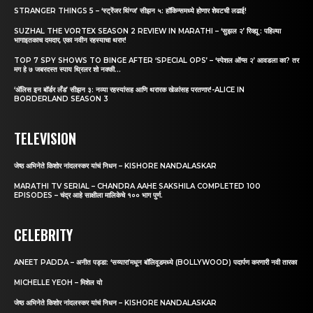
STRANGER THINGS 5 – ‘स्ट्रेंजर थिंग्ज’ सीझन ५: हॉकिन्समध्ये होणार शेवटची लढाई!
SUZHAL THE VORTEX SEASON 2 REVIEW IN MARATHI – ‘सुझल २’ रिव्ह्यू : पहिल्या
भागाइतकाच दमदार, एका नवीन रहस्याचा थरार!
TOP 7 SPY SHOWS TO BINGE AFTER ‘SPECIAL OPS’ – ‘स्पेशल ऑप्स २’ आवडला का? तर
मग हे ७ जबरदस्त स्पाय थ्रिलर शो नक्की...
‘अ‍ॅलिस इन बॉर्डर लँड’ सीझन ३: नव्या रहस्यांसह आणि थरारक खेळांसह परतणार!-ALICE IN
BORDERLAND SEASON 3
TELEVISION
जेष्ठ अभिनेते किशोर नांदलस्कर यांचं निधन – KISHORE NANDALASKAR
MARATHI TV SERIAL – CHANDRA AAHE SAKSHILA COMPLETED 100
EPISODES – चंद्र आहे साक्षीला मालिकेचे १०० भाग पुर्ण.
CELEBRITY
ANEET PADDA – अनीत पड्डा: ‘सय्यारा’मधून बॉलिवूडमध्ये (BOLLYWOOD) पदार्पण करणारी नवी तारका
MICHELLE YEOH – मिशेल यो
जेष्ठ अभिनेते किशोर नांदलस्कर यांचं निधन – KISHORE NANDALASKAR