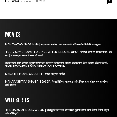
HaltiChitre
-
August 8, 2020
1
MOVIES
MAHAVATAR NARSIMHA | महाअवतार नरसिंह: एक भव्य आणि अविस्मरणीय सिनेमॅटिक अनुभव!
TOP 7 SPY SHOWS TO BINGE AFTER ‘SPECIAL OPS’ – ‘स्पेशल ऑप्स २’ आवडला का? तर
मग हे ७ जबरदस्त स्पाय थ्रिलर शो नक्की...
हृतिक रोशन आणि दीपिका पदुकोण अभिनित “फायटर” चित्रपटाने पहिल्या आठवड्याड केली इतक्या कोटींची कमाई. –
‘FIGHTER’ WEEK 1 BOX OFFICE COLLECTION
MARATHI MOVIE CIRCUITT – मराठी चित्रपट सर्किट
MAHARASHTRA SHAHIR TEASER: केदार शिंदेंच्या महाराष्ट्र शाहीर चित्रपटाचा टीझर राज ठाकरेंच्या
हस्ते रिलीज
WEB SERIES
THE BADS OF BOLLYWOOD | बॉलिवूडचं खरं रूप: शाहरुखचा मुलगा आर्यन खान घेऊन येतोय ‘बॅड्स
ऑफ बॉलिवूड’!