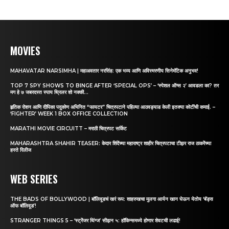
MOVIES
MAHAVATAR NARSIMHA | महाअवतार नरसिंह: एक भव्य आणि अविस्मरणीय सिनेमॅटिक अनुभव!
TOP 7 SPY SHOWS TO BINGE AFTER ‘SPECIAL OPS’ – ‘स्पेशल ऑप्स २’ आवडला का? तर
मग हे ७ जबरदस्त स्पाय थ्रिलर शो नक्की...
हृतिक रोशन आणि दीपिका पदुकोण अभिनित “फायटर” चित्रपटाने पहिल्या आठवड्याड केली इतक्या कोटींची कमाई. –
‘FIGHTER’ WEEK 1 BOX OFFICE COLLECTION
MARATHI MOVIE CIRCUITT – मराठी चित्रपट सर्किट
MAHARASHTRA SHAHIR TEASER: केदार शिंदेंच्या महाराष्ट्र शाहीर चित्रपटाचा टीझर राज ठाकरेंच्या
हस्ते रिलीज
WEB SERIES
THE BADS OF BOLLYWOOD | बॉलिवूडचं खरं रूप: शाहरुखचा मुलगा आर्यन खान घेऊन येतोय ‘बॅड्स
ऑफ बॉलिवूड’!
STRANGER THINGS 5 – ‘स्ट्रेंजर थिंग्ज’ सीझन ५: हॉकिन्समध्ये होणार शेवटची लढाई!