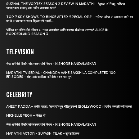
SUZHAL THE VORTEX SEASON 2 REVIEW IN MARATHI – ‘सुझल २’ रिव्ह्यू : पहिल्या
भागाइतकाच दमदार, एका नवीन रहस्याचा थरार!
TOP 7 SPY SHOWS TO BINGE AFTER ‘SPECIAL OPS’ – ‘स्पेशल ऑप्स २’ आवडला का? तर
मग हे ७ जबरदस्त स्पाय थ्रिलर शो नक्की...
‘अ‍ॅलिस इन बॉर्डर लँड’ सीझन ३: नव्या रहस्यांसह आणि थरारक खेळांसह परतणार!-ALICE IN
BORDERLAND SEASON 3
TELEVISION
जेष्ठ अभिनेते किशोर नांदलस्कर यांचं निधन – KISHORE NANDALASKAR
MARATHI TV SERIAL – CHANDRA AAHE SAKSHILA COMPLETED 100
EPISODES – चंद्र आहे साक्षीला मालिकेचे १०० भाग पुर्ण.
CELEBRITY
ANEET PADDA – अनीत पड्डा: ‘सय्यारा’मधून बॉलिवूडमध्ये (BOLLYWOOD) पदार्पण करणारी नवी तारका
MICHELLE YEOH – मिशेल यो
जेष्ठ अभिनेते किशोर नांदलस्कर यांचं निधन – KISHORE NANDALASKAR
MARATHI ACTOR – SUYASH TILAK – सुयश टिळक