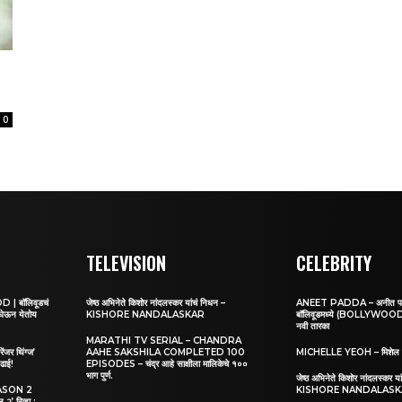
0
TELEVISION
CELEBRITY
 बॉलिवूडचं
जेष्ठ अभिनेते किशोर नांदलस्कर यांचं निधन –
ANEET PADDA – अनीत पड्डा:
 घेऊन येतोय
KISHORE NANDALASKAR
बॉलिवूडमध्ये (BOLLYWOOD) 
नवी तारका
MARATHI TV SERIAL – CHANDRA
र थिंग्ज’
AAHE SAKSHILA COMPLETED 100
MICHELLE YEOH – मिशेल 
ढाई!
EPISODES – चंद्र आहे साक्षीला मालिकेचे १००
भाग पुर्ण.
जेष्ठ अभिनेते किशोर नांदलस्कर य
ASON 2
KISHORE NANDALAS
िव्ह्यू :