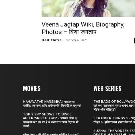
Veena Jagtap Wiki, Biography,
Photos – विणा जगताप
HaltiChitre
-
March 4, 2021
MOVIES
WEB SERIES
MAHAVATAR NARSIMHA | महाअवतार
THE BADS OF BOLLYWOOD |
नरसिंह: एक भव्य आणि अविस्मरणीय सिनेमॅटिक अनुभव!
खरं रूप: शाहरुखचा मुलगा आर्यन खान
‘बॅड्स ऑफ बॉलिवूड’!
TOP 7 SPY SHOWS TO BINGE
AFTER ‘SPECIAL OPS’ – ‘स्पेशल ऑप्स २’
STRANGER THINGS 5 – ‘स्ट्रेंज
आवडला का? तर मग हे ७ जबरदस्त स्पाय थ्रिलर शो
सीझन ५: हॉकिन्समध्ये होणार शेवटची ल
नक्की...
SUZHAL THE VORTEX SE
हृतिक रोशन आणि दीपिका पदुकोण अभिनित “फायटर”
REVIEW IN MARATHI – ‘सुझल २’ र