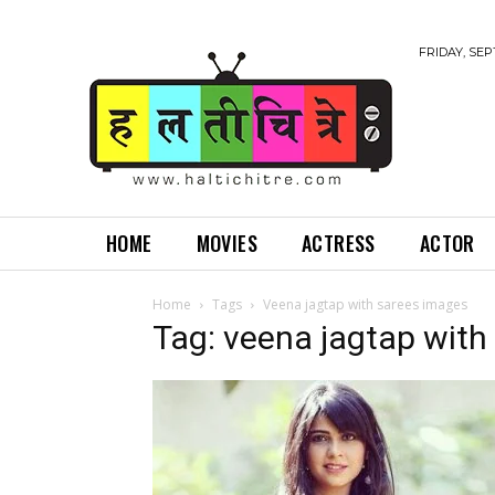
FRIDAY, SEP
HOME
MOVIES
ACTRESS
ACTOR
Home
Tags
Veena jagtap with sarees images
Tag: veena jagtap with