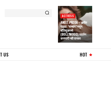
ACTRESS
ANEET PADDA – अनीत
पड्डा: ‘सय्यारा’मधून
बॉलिवूडमध्ये
(BOLLYWOOD) पदार्पण
करणारी नवी तारका
T US
HOT