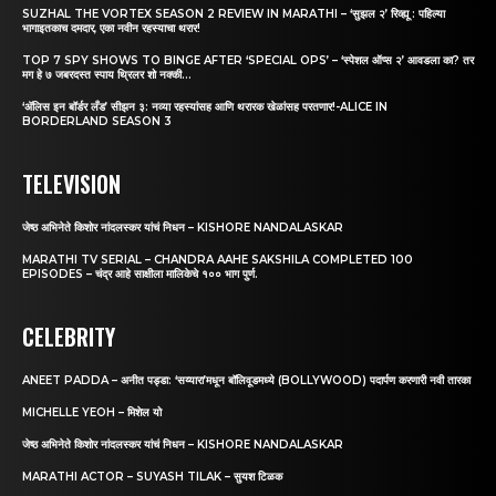
SUZHAL THE VORTEX SEASON 2 REVIEW IN MARATHI – ‘सुझल २’ रिव्ह्यू : पहिल्या
भागाइतकाच दमदार, एका नवीन रहस्याचा थरार!
TOP 7 SPY SHOWS TO BINGE AFTER ‘SPECIAL OPS’ – ‘स्पेशल ऑप्स २’ आवडला का? तर
मग हे ७ जबरदस्त स्पाय थ्रिलर शो नक्की...
‘अ‍ॅलिस इन बॉर्डर लँड’ सीझन ३: नव्या रहस्यांसह आणि थरारक खेळांसह परतणार!-ALICE IN
BORDERLAND SEASON 3
TELEVISION
जेष्ठ अभिनेते किशोर नांदलस्कर यांचं निधन – KISHORE NANDALASKAR
MARATHI TV SERIAL – CHANDRA AAHE SAKSHILA COMPLETED 100
EPISODES – चंद्र आहे साक्षीला मालिकेचे १०० भाग पुर्ण.
CELEBRITY
ANEET PADDA – अनीत पड्डा: ‘सय्यारा’मधून बॉलिवूडमध्ये (BOLLYWOOD) पदार्पण करणारी नवी तारका
MICHELLE YEOH – मिशेल यो
जेष्ठ अभिनेते किशोर नांदलस्कर यांचं निधन – KISHORE NANDALASKAR
MARATHI ACTOR – SUYASH TILAK – सुयश टिळक