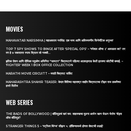
MOVIES
MAHAVATAR NARSIMHA | महाअवतार नरसिंह: एक भव्य आणि अविस्मरणीय सिनेमॅटिक अनुभव!
TOP 7 SPY SHOWS TO BINGE AFTER ‘SPECIAL OPS’ – ‘स्पेशल ऑप्स २’ आवडला का? तर
मग हे ७ जबरदस्त स्पाय थ्रिलर शो नक्की...
हृतिक रोशन आणि दीपिका पदुकोण अभिनित “फायटर” चित्रपटाने पहिल्या आठवड्याड केली इतक्या कोटींची कमाई. –
‘FIGHTER’ WEEK 1 BOX OFFICE COLLECTION
MARATHI MOVIE CIRCUITT – मराठी चित्रपट सर्किट
MAHARASHTRA SHAHIR TEASER: केदार शिंदेंच्या महाराष्ट्र शाहीर चित्रपटाचा टीझर राज ठाकरेंच्या
हस्ते रिलीज
WEB SERIES
THE BADS OF BOLLYWOOD | बॉलिवूडचं खरं रूप: शाहरुखचा मुलगा आर्यन खान घेऊन येतोय ‘बॅड्स
ऑफ बॉलिवूड’!
STRANGER THINGS 5 – ‘स्ट्रेंजर थिंग्ज’ सीझन ५: हॉकिन्समध्ये होणार शेवटची लढाई!