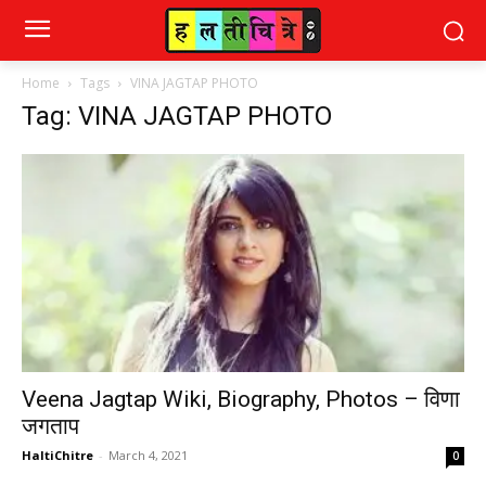
Home
Tags
VINA JAGTAP PHOTO
Tag: VINA JAGTAP PHOTO
Veena Jagtap Wiki, Biography, Photos – विणा
जगताप
HaltiChitre
-
March 4, 2021
0