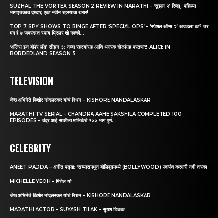
SUZHAL THE VORTEX SEASON 2 REVIEW IN MARATHI – ‘सुझल २’ रिव्ह्यू : पहिल्या
भागाइतकाच दमदार, एका नवीन रहस्याचा थरार!
TOP 7 SPY SHOWS TO BINGE AFTER ‘SPECIAL OPS’ – ‘स्पेशल ऑप्स २’ आवडला का? तर
मग हे ७ जबरदस्त स्पाय थ्रिलर शो नक्की...
‘अ‍ॅलिस इन बॉर्डर लँड’ सीझन ३: नव्या रहस्यांसह आणि थरारक खेळांसह परतणार!-ALICE IN
BORDERLAND SEASON 3
TELEVISION
जेष्ठ अभिनेते किशोर नांदलस्कर यांचं निधन – KISHORE NANDALASKAR
MARATHI TV SERIAL – CHANDRA AAHE SAKSHILA COMPLETED 100
EPISODES – चंद्र आहे साक्षीला मालिकेचे १०० भाग पुर्ण.
CELEBRITY
ANEET PADDA – अनीत पड्डा: ‘सय्यारा’मधून बॉलिवूडमध्ये (BOLLYWOOD) पदार्पण करणारी नवी तारका
MICHELLE YEOH – मिशेल यो
जेष्ठ अभिनेते किशोर नांदलस्कर यांचं निधन – KISHORE NANDALASKAR
MARATHI ACTOR – SUYASH TILAK – सुयश टिळक