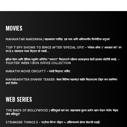
MOVIES
MAHAVATAR NARSIMHA | महाअवतार नरसिंह: एक भव्य आणि अविस्मरणीय सिनेमॅटिक अनुभव!
TOP 7 SPY SHOWS TO BINGE AFTER ‘SPECIAL OPS’ – ‘स्पेशल ऑप्स २’ आवडला का? तर
मग हे ७ जबरदस्त स्पाय थ्रिलर शो नक्की...
हृतिक रोशन आणि दीपिका पदुकोण अभिनित “फायटर” चित्रपटाने पहिल्या आठवड्याड केली इतक्या कोटींची कमाई. –
‘FIGHTER’ WEEK 1 BOX OFFICE COLLECTION
MARATHI MOVIE CIRCUITT – मराठी चित्रपट सर्किट
MAHARASHTRA SHAHIR TEASER: केदार शिंदेंच्या महाराष्ट्र शाहीर चित्रपटाचा टीझर राज ठाकरेंच्या
हस्ते रिलीज
WEB SERIES
THE BADS OF BOLLYWOOD | बॉलिवूडचं खरं रूप: शाहरुखचा मुलगा आर्यन खान घेऊन येतोय ‘बॅड्स
ऑफ बॉलिवूड’!
STRANGER THINGS 5 – ‘स्ट्रेंजर थिंग्ज’ सीझन ५: हॉकिन्समध्ये होणार शेवटची लढाई!