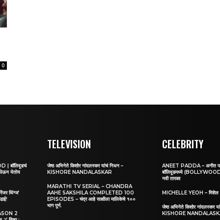
0
TELEVISION
CELEBRITY
 बॉलिवूडचं
जेष्ठ अभिनेते किशोर नांदलस्कर यांचं निधन –
ANEET PADDA – अनीत पड्डा:
 घेऊन येतोय
KISHORE NANDALASKAR
बॉलिवूडमध्ये (BOLLYWOOD) 
नवी तारका
MARATHI TV SERIAL – CHANDRA
र थिंग्ज’
AAHE SAKSHILA COMPLETED 100
MICHELLE YEOH – मिशेल 
ढाई!
EPISODES – चंद्र आहे साक्षीला मालिकेचे १००
भाग पुर्ण.
जेष्ठ अभिनेते किशोर नांदलस्कर य
ASON 2
KISHORE NANDALAS
िव्ह्यू :