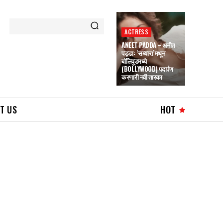
ACTRESS
ANEET PADDA – अनीत
पड्डा: ‘सय्यारा’मधून
बॉलिवूडमध्ये
(BOLLYWOOD) पदार्पण
करणारी नवी तारका
T US
HOT