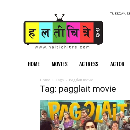
TUESDAY, S
HOME
MOVIES
ACTRESS
ACTOR
Home
Tags
Pagglait movie
Tag: pagglait movie