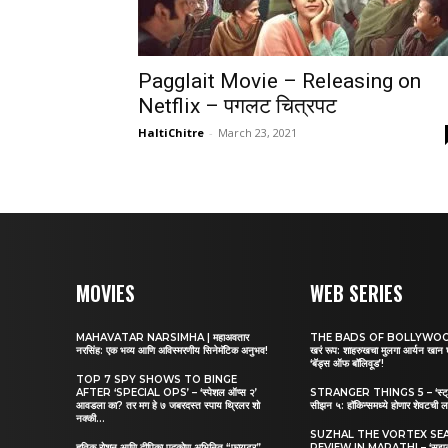
Pagglait Movie – Releasing on
Netflix – पगलट चित्रपट
HaltiChitre
-
March 23, 2021
MOVIES
WEB SERIES
MAHAVATAR NARSIMHA | महाअवतार
THE BADS OF BOLLYWOOD |
नरसिंह: एक भव्य आणि अविस्मरणीय सिनेमॅटिक अनुभव!
खरं रूप: शाहरुखचा मुलगा आर्यन खान
‘बॅड्स ऑफ बॉलिवूड’!
TOP 7 SPY SHOWS TO BINGE
AFTER ‘SPECIAL OPS’ – ‘स्पेशल ऑप्स २’
STRANGER THINGS 5 – ‘स्ट्रेंज
आवडला का? तर मग हे ७ जबरदस्त स्पाय थ्रिलर शो
सीझन ५: हॉकिन्समध्ये होणार शेवटची ल
नक्की...
SUZHAL THE VORTEX SE
हृतिक रोशन आणि दीपिका पदुकोण अभिनित “फायटर”
REVIEW IN MARATHI – ‘सुझल २’ र